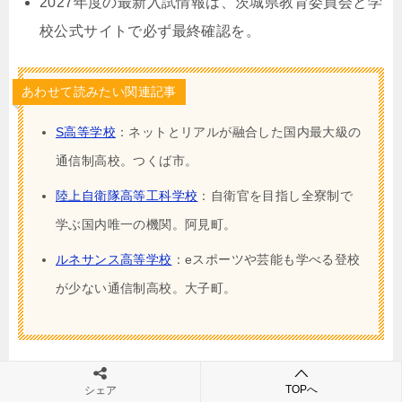
2027年度の最新入試情報は、茨城県教育委員会と学
校公式サイトで必ず最終確認を。
あわせて読みたい関連記事
S高等学校
：ネットとリアルが融合した国内最大級の
通信制高校。つくば市。
陸上自衛隊高等工科学校
：自衛官を目指し全寮制で
学ぶ国内唯一の機関。阿見町。
ルネサンス高等学校
：eスポーツや芸能も学べる登校
が少ない通信制高校。大子町。
タグ
公立高校
TOPへ
シェア