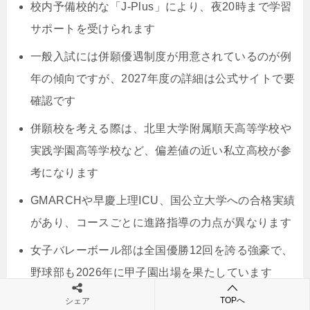
校内予備校的な「J-Plus」により、夜20時まで学習
サポートを受けられます
一般入試には併願優遇制度が用意されているのが例
年の傾向ですが、2027年度の詳細は公式サイトで要
確認です
併願校を考える際は、北里大学附属順天高等学校や
実践学園高等学校など、偏差値の近い私立高校が参
考になります
GMARCHや早慶上理ICU、国公立大学への合格実績
があり、コースごとに進路指導の力点が異なります
女子バレーボール部は全国優勝12回を誇る強豪で、
野球部も2026年に甲子園出場を果たしています
所在地は東京都八王子市台町1-6-15で、JR八王子駅
TOPへ
シェア