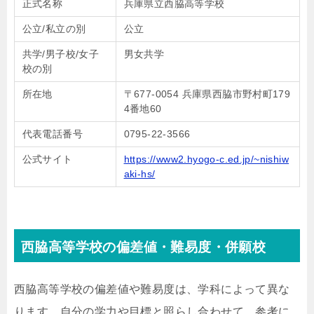
正式名称
兵庫県立西脇高等学校
公立/私立の別
公立
共学/男子校/女子
男女共学
校の別
所在地
〒677-0054 兵庫県西脇市野村町179
4番地60
代表電話番号
0795-22-3566
公式サイト
https://www2.hyogo-c.ed.jp/~nishiw
aki-hs/
西脇高等学校の偏差値・難易度・併願校
西脇高等学校の偏差値や難易度は、学科によって異な
ります。自分の学力や目標と照らし合わせて、参考に