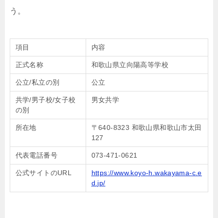
う。
項目
内容
正式名称
和歌山県立向陽高等学校
公立/私立の別
公立
共学/男子校/女子校
男女共学
の別
所在地
〒640-8323 和歌山県和歌山市太田
127
代表電話番号
073-471-0621
公式サイトのURL
https://www.koyo-h.wakayama-c.e
d.jp/