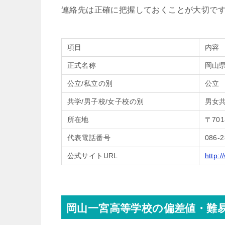
連絡先は正確に把握しておくことが大切で
項目
内容
正式名称
岡山
公立/私立の別
公立
共学/男子校/女子校の別
男女
所在地
〒70
代表電話番号
086-2
公式サイトURL
http:/
岡山一宮高等学校の偏差値・難