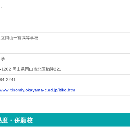
す。
県立岡山一宮高等学校
共学
1-1202 岡山県岡山市北区楢津221
84-2241
/www.itinomiy.okayama-c.ed.jp/itiko.htm
易度・併願校