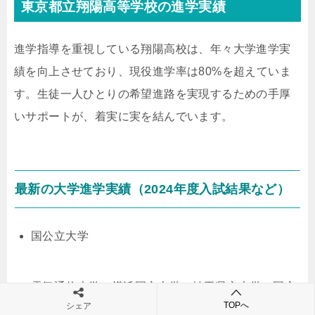
東京都立翔陽高等学校の進学実績
進学指導を重視している翔陽高校は、年々大学進学実
績を向上させており、現役進学率は80%を超えていま
す。生徒一人ひとりの希望進路を実現するための手厚
いサポートが、着実に実を結んでいます。
最新の大学進学実績（2024年度入試結果など）
国公立大学
電気通信大学、横浜国立大学、埼玉県立大学、国立
TOPへ
シェア
看護大学校など、毎年コンスタントに合格者を出し