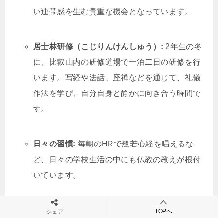
い連帯感を生む貴重な機会となっています。
居士林研修（こじりんけんしゅう）:
2年生の冬
に、比叡山内の研修道場で一泊二日の研修を行
います。写経や法話、座禅などを通じて、礼儀
作法を学び、自分自身と静かに向き合う時間で
す。
日々の習慣:
毎朝のHRで般若心経を唱えるな
ど、日々の学校生活の中にも仏教の教えが根付
いています。
これらの多様な活動を通じて、学力だけではない、人
TOPへ
シェア