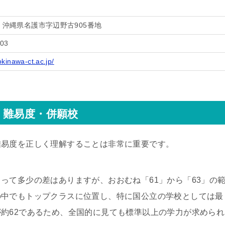
192 沖縄県名護市字辺野古905番地
003
okinawa-ct.ac.jp/
・難易度・併願校
難易度を正しく理解することは非常に重要です。
って多少の差はありますが、おおむね「61」から「63」の
の中でもトップクラスに位置し、特に国公立の学校としては最
約62であるため、全国的に見ても標準以上の学力が求められ