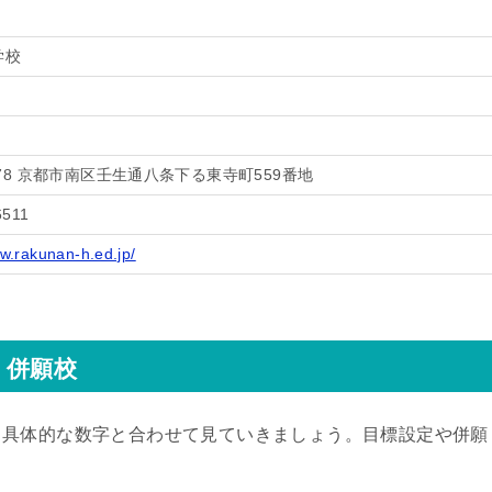
学校
8478 京都市南区壬生通八条下る東寺町559番地
6511
ww.rakunan-h.ed.jp/
・併願校
、具体的な数字と合わせて見ていきましょう。目標設定や併願