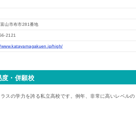
富山市布市281番地
66-2121
://www.katayamagakuen.jp/high/
易度・併願校
クラスの学力を誇る私立高校です。例年、非常に高いレベルの