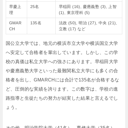
早慶上
25名
早稲田 (16), 慶應義塾 (3), 上智
理
(1), 東京理科 (5)
GMAR
135名
法政 (50), 明治 (27), 中央 (21),
CH
立教 (17) など
国公立大学では、地元の横浜市立大学や横浜国立大学
へ安定して合格者を輩出しています。しかし、この学
校の真価は私立大学への強さにあります。早稲田大学
や慶應義塾大学といった最難関私立大学にも多くの合
格者を出し、GMARCHには合計で135名が合格するな
ど、圧倒的な実績を誇ります。この数字は、学校の進
路指導と生徒たちの努力が結実した結果と言えるでし
ょう。
その他、明治学院大学（41名）、専修大学（35名）、