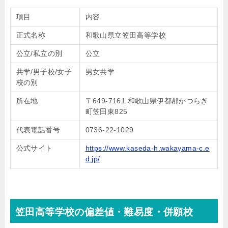
項目
内容
正式名称
和歌山県立笠田高等学校
公立/私立の別
公立
共学/男子校/女子
男女共学
校の別
所在地
〒649-7161 和歌山県伊都郡かつらぎ
町笠田東825
代表電話番号
0736-22-1029
公式サイト
https://www.kaseda-h.wakayama-c.e
d.jp/
笠田高等学校の偏差値・難易度・併願校