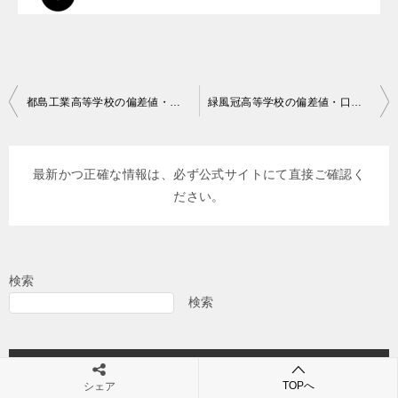
投
都島工業高等学校の偏差値・口コミ評判
緑風冠高等学校の偏差値・口コミ評判
稿
ナ
最新かつ正確な情報は、必ず公式サイトにて直接ご確認く
ビ
ださい。
ゲ
ー
シ
検索
ョ
検索
ン
最近の人気記事
TOPへ
シェア