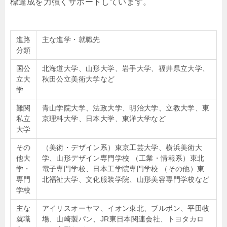
標達成を力強くサポートしています。
進路
主な進学・就職先
分類
国公
北海道大学、山形大学、岩手大学、福井県立大学、
立大
秋田公立美術大学など
学
難関
青山学院大学、法政大学、明治大学、立教大学、東
私立
京理科大学、日本大学、東洋大学など
大学
その
（美術・デザイン系）東京工芸大学、横浜美術大
他大
学、山形デザイン専門学校 （工業・情報系）東北
学・
電子専門学校、日本工学院専門学校 （その他）東
専門
北福祉大学、文化服装学院、山形美容専門学校など
学校
主な
アイリスオーヤマ、イオン東北、ブルボン、平田牧
就職
場、山崎製パン、JR東日本関連会社、トヨタカロ