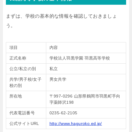
まずは、学校の基本的な情報を確認しておきましょ
う。
項目
内容
正式名称
学校法人羽黒学園 羽黒高等学校
公立/私立の別
私立
共学/男子校/女子
男女共学
校の別
所在地
〒997-0296 山形県鶴岡市羽黒町手向
字薬師沢198
代表電話番号
0235-62-2105
公式サイトURL
http://www.haguroko.ed.jp/