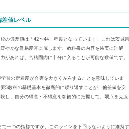
偏差値レベル
校の偏差値は「42〜44」程度となっています。これは茨城
や緩やかな難易度帯に属します。教科書の内容を確実に理解
る力があれば、合格圏内に十分に入ることが可能な数値です。
礎学習の定着度が合否を大きく左右することを意味していま
要5教科の基礎基本を徹底的に繰り返すことが、偏差値を安
受験し、自分の得意・不得意を客観的に把握して、弱点を克服
くまで一つの指標ですが、このラインを下回らないように維持