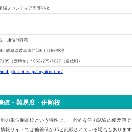
華陽フロンティア高等学校
程・通信制課程
8286 岐阜県岐阜市西鶉6丁目69番地
5-7185（定時制）/ 058-275-7627（通信制）
chool.gifu-net.ed.jp/kayofront-hs/
差値・難易度・併願校
信制の単位制高校という特性上、一般的な学力試験の偏差値で
情報サイトでは偏差値が35と記載されている場合もあります