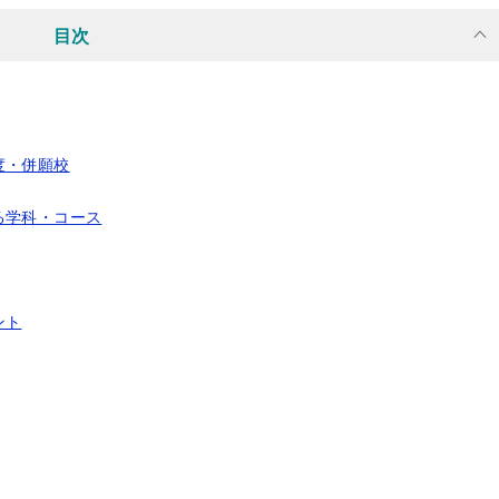
目次
度・併願校
る学科・コース
ント