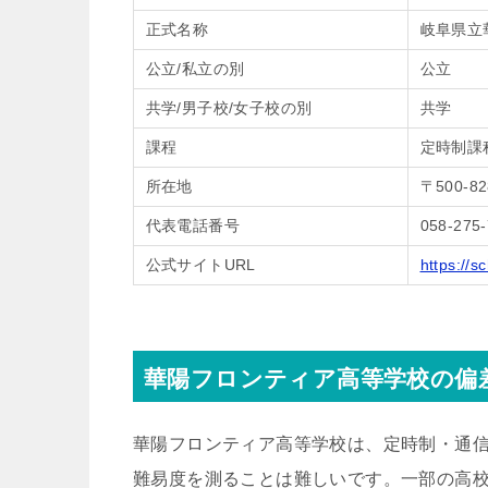
正式名称
岐阜県立
公立/私立の別
公立
共学/男子校/女子校の別
共学
課程
定時制課
所在地
〒500-
代表電話番号
058-27
公式サイトURL
https://s
華陽フロンティア高等学校の偏
華陽フロンティア高等学校は、定時制・通
難易度を測ることは難しいです。一部の高校