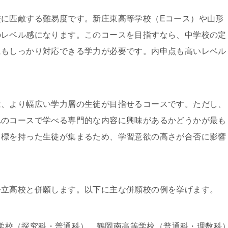
に匹敵する難易度です。新庄東高等学校（Eコース）や山形
のレベル感になります。このコースを目指すなら、中学校の定
にもしっかり対応できる学力が必要です。内申点も高いレベル
は、より幅広い学力層の生徒が目指せるコースです。ただし、
れのコースで学べる専門的な内容に興味があるかどうかが最も
目標を持った生徒が集まるため、学習意欲の高さが合否に影響
公立高校と併願します。以下に主な併願校の例を挙げます。
学校（探究科・普通科）、鶴岡南高等学校（普通科・理数科