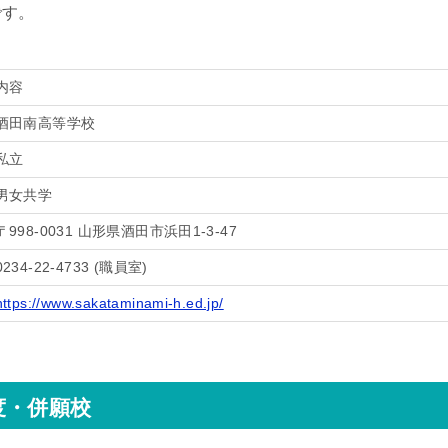
です。
内容
酒田南高等学校
私立
男女共学
〒998-0031 山形県酒田市浜田1-3-47
0234-22-4733 (職員室)
https://www.sakataminami-h.ed.jp/
度・併願校