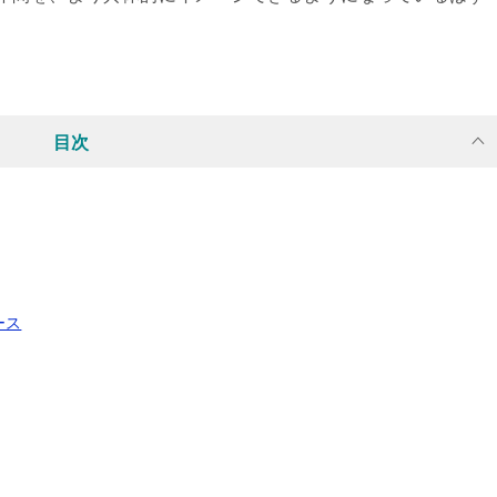
目次
ース