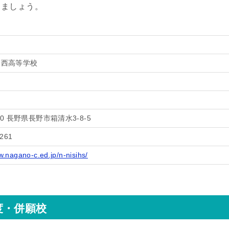
きましょう。
野西高等学校
530 長野県長野市箱清水3-8-5
2261
w.nagano-c.ed.jp/n-nisihs/
度・併願校