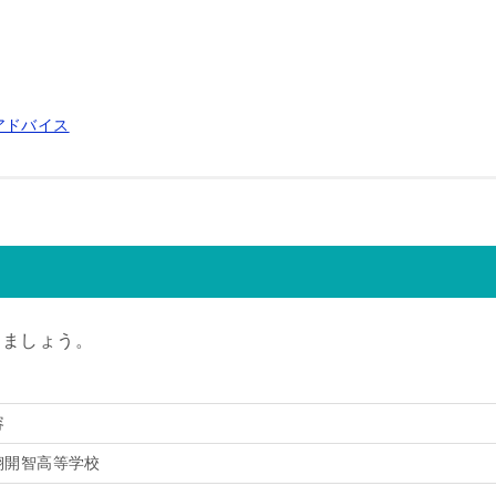
アドバイス
きましょう。
容
翔開智高等学校