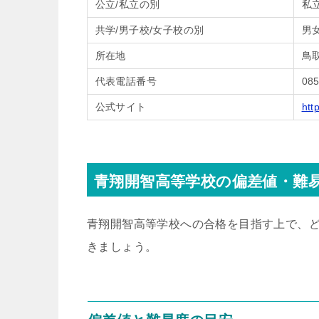
公立/私立の別
私
共学/男子校/女子校の別
男
所在地
鳥
代表電話番号
085
公式サイト
htt
青翔開智高等学校の偏差値・難
青翔開智高等学校への合格を目指す上で、
きましょう。