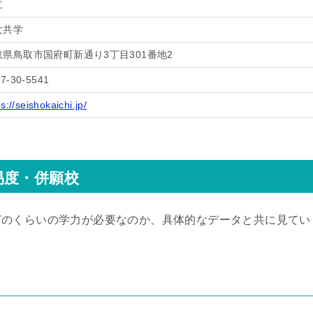
立
女共学
取県鳥取市国府町新通り3丁目301番地2
7-30-5541
ps://seishokaichi.jp/
易度・併願校
どのくらいの学力が必要なのか、具体的なデータと共に見てい