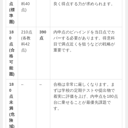
点
科40
良く得点する力が求められます。
(標
点)
準
圏)
18
210点
390
内申点のビハインドを当日点でカ
0
(各教
点
バーする必要があります。得意科
点
科42
目で満点近くを狙うなどの戦略が
(合
点)
重要です。
格
可
能
圏)
18
–
–
合格は非常に厳しくなります。ま
0
ずは学校の定期テストや提出物で
点
着実に評価を上げ、内申点を180点
未
台に乗せることが最優先課題で
満
す。
(危
険
域)