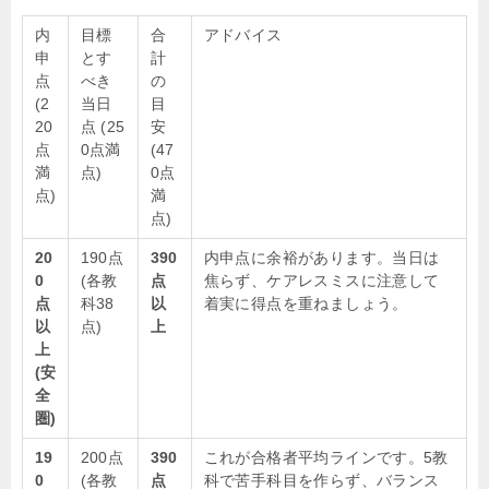
内
目標
合
アドバイス
申
とす
計
点
べき
の
(2
当日
目
20
点 (25
安
点
0点満
(47
満
点)
0点
点)
満
点)
20
190点
390
内申点に余裕があります。当日は
0
(各教
点
焦らず、ケアレスミスに注意して
点
科38
以
着実に得点を重ねましょう。
以
点)
上
上
(安
全
圏)
19
200点
390
これが合格者平均ラインです。5教
0
(各教
点
科で苦手科目を作らず、バランス