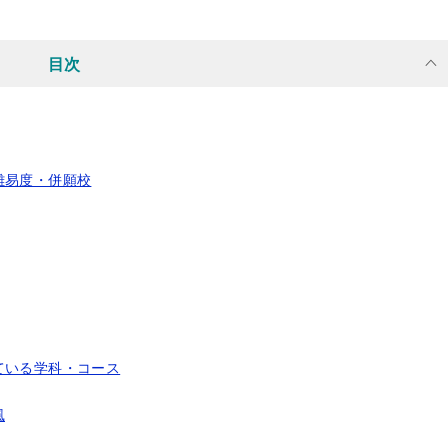
目次
難易度・併願校
ている学科・コース
風