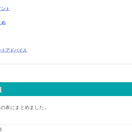
イント
とめ
ントアドバイス
報
下の表にまとめました。
容