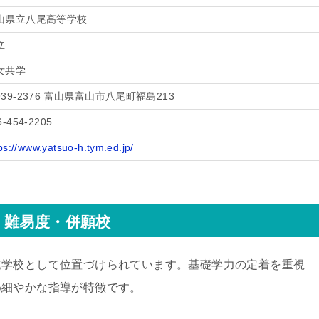
山県立八尾高等学校
立
女共学
939-2376 富山県富山市八尾町福島213
6-454-2205
ps://www.yatsuo-h.tym.ed.jp/
・難易度・併願校
進学校として位置づけられています。基礎学力の定着を重視
め細やかな指導が特徴です。