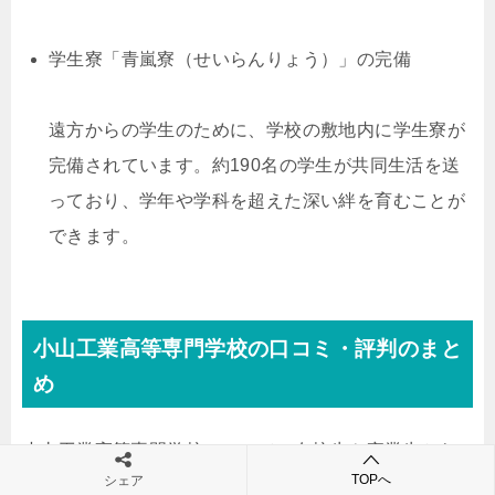
学生寮「青嵐寮（せいらんりょう）」の完備
遠方からの学生のために、学校の敷地内に学生寮が
完備されています。約190名の学生が共同生活を送
っており、学年や学科を超えた深い絆を育むことが
できます。
小山工業高等専門学校の口コミ・評判のまと
め
小山工業高等専門学校について、在校生や卒業生から
TOPへ
シェア
は様々な声が寄せられています。ここでは、ポジティ