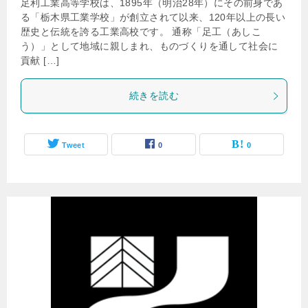
足利工業高等学校は、1895年（明治28年）にその前身であ
る「栃木県工業学校」が創立されて以来、120年以上の長い
歴史と伝統を誇る工業高校です。 通称「足工（あしこ
う）」として地域に親しまれ、ものづくりを通して社会に
貢献 […]
続きを読む
Tweet
0
0