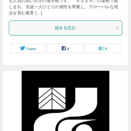
も人気の高い共学の進学校です。「キタタカ」の愛称で親
しまれ、生徒一人ひとりの個性を尊重し、グローバルな視
点を育む教育 […]
続きを読む
Tweet
0
0