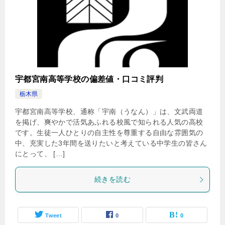
宇都宮南高等学校の偏差値・口コミ評判
栃木県
宇都宮南高等学校、通称「宇南（うなん）」は、文武両道
を掲げ、爽やかで活気あふれる校風で知られる人気の高校
です。生徒一人ひとりの自主性を尊重する自由な雰囲気の
中、充実した3年間を送りたいと考えている中学生の皆さん
にとって、 […]
続きを読む
Tweet
0
0