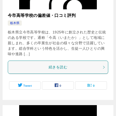
今市高等学校の偏差値・口コミ評判
栃木県
栃木県立今市高等学校は、1925年に創立された歴史と伝統
のある学校です。通称「今高（いまたか）」として地域に
親しまれ、多くの卒業生が社会の様々な分野で活躍してい
ます。総合学科という特色を活かし、生徒一人ひとりの興
味や進路 […]
続きを読む
Tweet
0
0