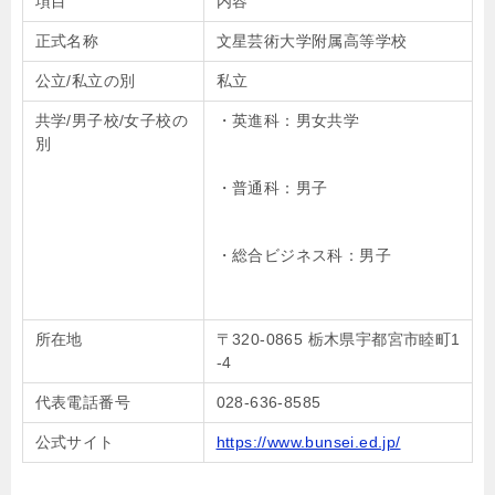
項目
内容
正式名称
文星芸術大学附属高等学校
公立/私立の別
私立
共学/男子校/女子校の
・英進科：男女共学
別
・普通科：男子
・総合ビジネス科：男子
所在地
〒320-0865 栃木県宇都宮市睦町1
-4
代表電話番号
028-636-8585
公式サイト
https://www.bunsei.ed.jp/