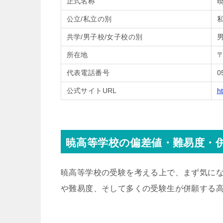
正式名称
公立/私立の別
共学/男子校/女子校の別
所在地
〒
代表電話番号
0
公式サイトURL
h
暁高等学校の偏差値・難易度・
暁高等学校の受験を考える上で、まず気に
や難易度、そして多くの受験生が併願する