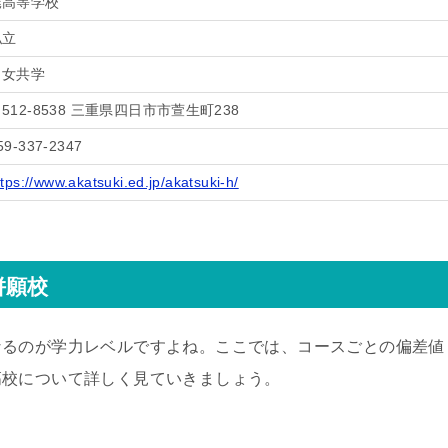
暁高等学校
私立
男女共学
512-8538 三重県四日市市萱生町238
59-337-2347
ttps://www.akatsuki.ed.jp/akatsuki-h/
併願校
なるのが学力レベルですよね。ここでは、コースごとの偏差値
高校について詳しく見ていきましょう。