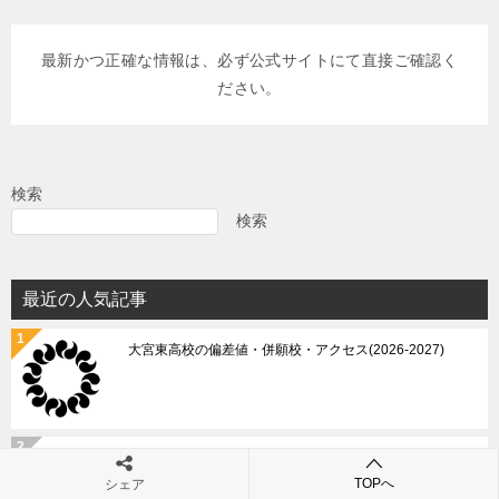
稿
ナ
最新かつ正確な情報は、必ず公式サイトにて直接ご確認く
ビ
ださい。
ゲ
ー
シ
検索
ョ
検索
ン
最近の人気記事
大宮東高校の偏差値・併願校・アクセス(2026-2027)
利尻高等学校の偏差値・口コミ評判
TOPへ
シェア