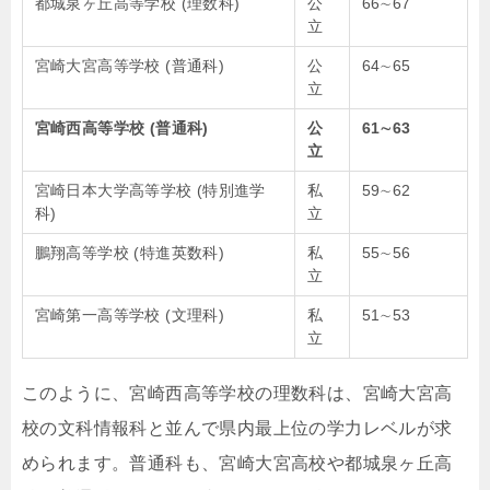
都城泉ヶ丘高等学校 (理数科)
公
66
∼
67
立
宮崎大宮高等学校 (普通科)
公
64
∼
65
立
宮崎西高等学校 (普通科)
公
61
∼
63
立
宮崎日本大学高等学校 (特別進学
私
59
∼
62
科)
立
鵬翔高等学校 (特進英数科)
私
55
∼
56
立
宮崎第一高等学校 (文理科)
私
51
∼
53
立
このように、宮崎西高等学校の理数科は、宮崎大宮高
校の文科情報科と並んで県内最上位の学力レベルが求
められます。普通科も、宮崎大宮高校や都城泉ヶ丘高