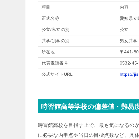
項目
内容
正式名称
愛知県立
公立/私立の別
公立
共学/別学の別
男女共学
所在地
〒441-
代表電話番号
0532-45
公式サイトURL
https://j
時習館高等学校の偏差値・難易
時習館高校を目指す上で、最も気になるの
に必要な内申点や当日の目標点数など、具