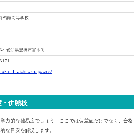
時習館高等学校
8064 愛知県豊橋市富本町
-3171
ishukan-h.aichi-c.ed.jp/cms/
度・併願校
が学力的な難易度でしょう。ここでは偏差値だけでなく、合格
体的な目安を解説します。