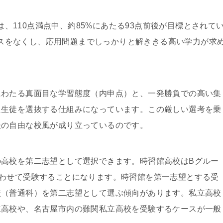
、110点満点中、約85%にあたる93点前後が目標とされて
スをなくし、応用問題までしっかりと解ききる高い学力が求
にわたる真面目な学習態度（内申点）と、一発勝負での高い集
た生徒を選抜する仕組みになっています。この厳しい選考を乗
後の自由な校風が成り立っているのです。
高校を第二志望として選択できます。時習館高校はBグルー
わせて受験することになります。時習館を第一志望とする受
校（普通科）を第二志望として選ぶ傾向があります。私立高校
立高校や、名古屋市内の難関私立高校を受験するケースが一般